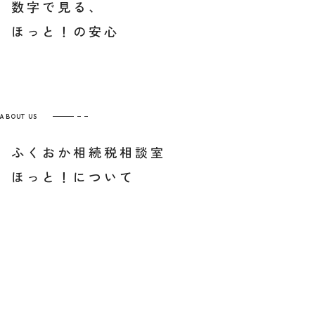
数字で見る、
ほっと！の安心
相続税の税務調査の割合
申告料金
初回相談
申告完了まで
ABOUT US
担当者が途中で変わることはありません。
初回相談から申告完了、その後のご相談まで代表税理士が責任をもって対応します。
ふくおか相続税相談室
ほっと！について
福間武士
1977年10月5日生 福岡市出身
保有資格：
税理士、行政書士