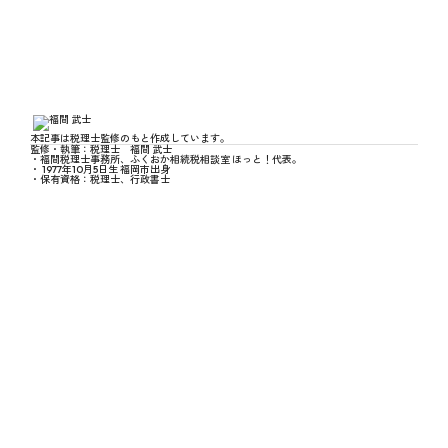
本記事は税理士監修のもと作成しています。
監修・執筆：
税理士
福間 武士
・
福間税理士事務所
、
ふくおか相続税相談室 ほっと！
代表。
・
1977年10月5日生
福岡市
出身
・保有資格：
税理士
、
行政書士
CONTACT
相続に関すること、
お気軽にご相談ください